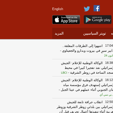
English
ه
تويتر السياسيين
المزيد
17:04
انتبهوا إلى الطرقات المغلقة..
ابير سيرٍ في بيروت وبدارو والجعيتاوي
-
انون 24
16:38
الوكالة الوطنية للإعلام: الجيش
إسرائيلي نفذ تفجيرا كبيرا في محيط
جد الساحة في زوطر الشرقية
-
LBCI
16:12
الوكالة الوطنية للإعلام: الجيش
إسرائيلي إستهدف فرق مؤسسة مياه
نان الجنوبي أثناء عملهم في عيتا الجبل
-
 بي سي أي
12:50
انقلاب جرافة تابعة للجيش
إسرائيلي بين بلدتَي زوطر الشرقية وزوطر
غربية أثناء تنفيذها أعمال تجريف قبل أن