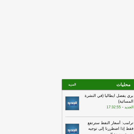
أسعار مستقرّة رغم ضغوط الشحن
عالمية
-
إرتكاز نيوز
10:24
وزارة الصحة: 8 جرحى في
غارات على بلدة برج الشمالي
-
الجديد
10:23
وزير المال عن ملف النفايات:
اك خطأ منذ سنوات حيث تُدفع أموال من
ينة الدولة من دون قانون
-
إرتكاز نيوز
محليات
المزيد
بري يفضل ايطاليا (في النشرة
المسائية)
-
الجديد
17:32:55
ترامب: أسعار النفط سترتفع
فقط إذا اضطررنا إلى توجيه