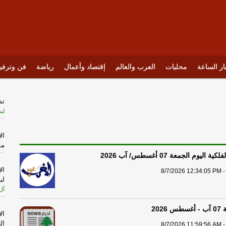
ار الساعة
محليات
العرب والعالم
إقتصاد وأعمال
رياضة
فن وترفي
تد
لبن
ال
مس
ليوم الجمعة 07 أغسطس/ آب 2026
ال
8/7/2026 12:34:05 PM -
لب
أل
202
ال
ال
8/7/2026 11:59:56 AM -