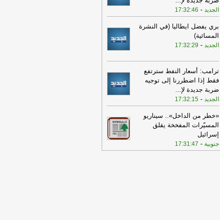
ضربة جديدة لإ
...
-
الجديد
17:32:46
بري يفضل ايطاليا (في النشرة
المسائية)
-
الجديد
17:32:29
ترامب: أسعار النفط سترتفع
فقط إذا اضطررنا إلى توجيه
ضربة جديدة لإ
...
-
الجديد
17:32:15
«خطر من الداخل».. سيناريو
المسيّرات المفخخة يقلق
إسرائيل
-
جنوبية
17:31:47