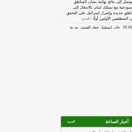
توصل إلى نتائج نهائية بشأن المناطق
نموذجية مع تمسّك لبنان بالانتقال إلى
اطق جديدة وإصرار إسرائيل على التحقق
 المنطقتين الأوليين أولًا
-
الجديد
16:16
جابر استقبل جهاد الصمد: توزيع
ص البلديات من إيرادات الهاتف الثابت
يباً وفتح محتسبية مالية في الضنية
سهيل معاملات المواطنين
-
LBCI
15:27
الوكالة الوطنية للاعلام: تحليق
سيرات إسرائيلية في اجواء صور
حيطها وغارة على المنصوري تزامنت مع
لية تفجير
-
أل بي سي أي
15:21
نقابة مستوردي المواد الغذائية:
أسعار مستقرّة رغم ضغوط الشحن
عالمية
-
إرتكاز نيوز
10:24
وزارة الصحة: 8 جرحى في
غارات على بلدة برج الشمالي
-
الجديد
10:23
وزير المال عن ملف النفايات:
اك خطأ منذ سنوات حيث تُدفع أموال من
أخبار الساعة
المزيد
ينة الدولة من دون قانون
-
إرتكاز نيوز