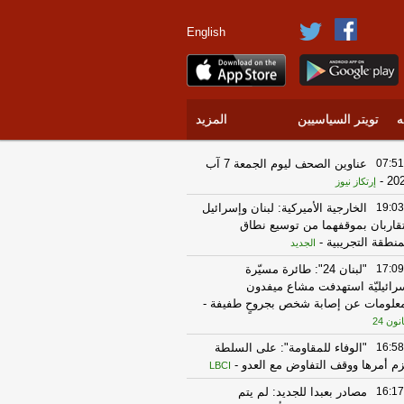
English
ه
تويتر السياسيين
المزيد
07:51
عناوين الصحف ليوم الجمعة 7 آب
-
20
إرتكاز نيوز
19:03
‏الخارجية الأميركية: لبنان وإسرائيل
قاربان بموقفهما من توسيع نطاق
منطقة التجريبية
-
الجديد
17:09
"لبنان 24": طائرة مسيّرة
رائيليّة استهدفت مشاع ميفدون
علومات عن إصابة شخص بجروحٍ طفيفة
-
انون 24
16:58
"الوفاء للمقاومة": على السلطة
م أمرها ووقف التفاوض مع العدو
-
LBCI
16:17
مصادر بعبدا للجديد: لم يتم