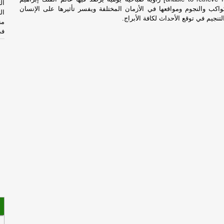
ال
اكب والنجوم ومواقعها في الأزمان المختلفة ويفسر تأثيرها على الإنسان
ال
نجيم في توقع الأحداث لكافة الأبراج.
من
في
حص
قر
لت
لم
وم
عم
ال
ال
ال
هن
خز