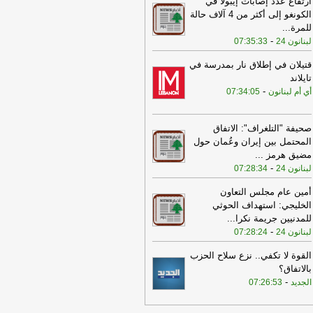
ارتفاع عدد إصابات إيبولا في
09:21
انطلاق اليوم الثالث من
الكونغو إلى أكثر من 4 آلاف حالة
مفاوضات بين لبنان وإسرائيل في روما
-
للمرة
...
جديد
-
لبنانون 24
07:35:33
09:02
الجيش الإسرائيلي ينفذ تفجيرا
يفا في زوطر الشرقية
-
لبنانون 24
قتيلان في إطلاق نار بمدرسة في
تايلاند
08:43
تصعيد واسع في جنوب لبنان:
-
أي أم لبنانون
07:34:05
رات على المنصوري والبرج الشمالي
لّف إصابات ونزوحاً
-
جنوبية
صحيفة "التلغراف": الاتفاق
07:45
عناوين وأسرار الصحف اللبنانية
المحتمل بين إيران وعُمان حول
م الخميس 06-08-2026
-
مضيق هرمز
...
07:32
بـ 5 غارات.. بلدة البرج الشمالي
-
لبنانون 24
07:28:34
ت النيران الاسرائيلية!
-
الجديد
أمين عام مجلس التعاون
19:47
إسرائيل تدرس خيارات إضافية
الخليجي: استهداف الحوثي
رد على “الحزب”
-
آيم-لبنانون
للمدنيين جريمة نكرا
...
-
لبنانون 24
07:28:24
18:58
الأساتذة المتعاقدون في اللبنانية
تنكروا عدم إدراج ملف التفرغ على جدول
القوة لا تكفي.. نزع سلاح الحزب
مال جلسة مجلس الوزراء
-
أل بي سي أي
بالاتفاق؟
17:01
-
انهيار قسم من مبنى سكني في
الجديد
07:26:53
ضاحية الجنوبية خال من السكان كان
تهدف خلال العدوان الإسرائيلي ولا