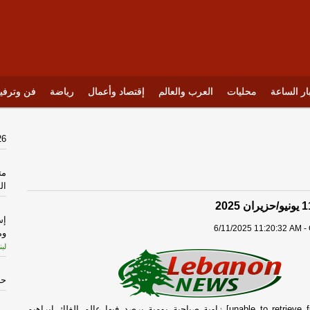
ار الساعة
محليات
العرب والعالم
إقتصاد وأعمال
رياضة
فن وترفي
26
مت
ال
إس
6/11/2025 11:20:32 AM - 
وم
لبن
حز
[unable to retrieve full-text content] زاوية صباحية يومية يرصد فيها عالم الفلك إبراهيم