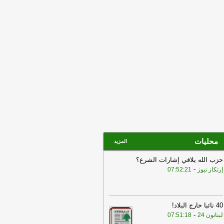
ابات
-
LBCI
17:01
مصادر مطلعة على مهمة الوفد
عسكري لـ'الجديد': كل المؤشرات في
ميدان تتحدث عن عوائق في التفاوض
عكست على الارض
-
الجديد
16:39
مصادر بعبدا للجديد: الوفد
أميركي طلب تعليق المفاوضات عند
ساعة الرابعة لإجراء اتصالاته الخاصة على
 تُستأنف المناقشات غداً
-
الجديد
محليات
المزيد
حزب الله يلاقي إشارات الشرع؟
-
إرتكاز نيوز
07:52:21
40 نائبا خارج البلاد!
-
لبنانون 24
07:51:18