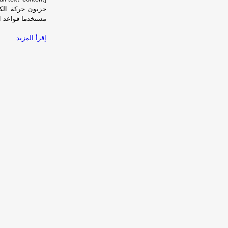
حزبون حركة الكو
مستخدما قواعد الت
إقرأ المزيد