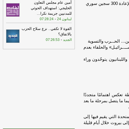
أمين عام مجلس التعاون
ين سوري
18:58
الأساتذة المتعاقدون في اللبنانية
الخليجي: استهداف الحوثي
استنكروا عدم إدراج ملف التفرغ على جدول
للمدنيين جريمة نكرا
...
أعمال جلسة مجلس الوزراء
-
أل بي سي أي
-
لبنانون 24
07:28:24
17:01
انهيار قسم من مبنى سكني في
القوة لا تكفي.. نزع سلاح الحزب
الضاحية الجنوبية خال من السكان كان
بالاتفاق؟
استهدف خلال العدوان الإسرائيلي ولا
-
الجديد
07:26:53
ن… الحـ.ـرب والتسوية
اصابات
-
LBCI
ـ.ـرائيـل» والحلفاء بعدم
17:01
مصادر مطلعة على مهمة الوفد
العسكري لـ'الجديد': كل المؤشرات في
للبنانيون يتوحّدون وراء
الميدان تتحدث عن عوائق في التفاوض
انعكست على الارض
-
الجديد
16:39
مصادر بعبدا للجديد: الوفد
الأميركي طلب تعليق المفاوضات عند
الساعة الرابعة لإجراء اتصالاته الخاصة على
أن تُستأنف المناقشات غداً
-
الجديد
ة تعكس اهتمامًا متجددًا
ما ما يتصل بمرحلة ما بعد
16:29
الخزانة الأميركية: رفع العقوبات
عن 3 كيانات ذات صلة بالحرس الثوري
الإيراني
-
الجديد
متحدة التي يقيم فيها إلى
ى بيروت خلال أيام قليلة