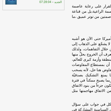
-
الجديد
07:28:04
قرار على رعاية عاصمة
صمة الراعية،بل من قناعة
عاصمتين من توتر عميق ،ما
يركا حتى الآن هو أشبه
لا يشجّع على الذهاب إلى
 خلال التفاهمات، ولذلك
رف أن الخروج بحلّ منها
نطقة وأزمة كبرى للعالم،
لى أن بمستطاع المفاوضات
تفاوض هنا حل، لأنه يسحب
يمنع التشكيك بصدقيّة
ما يصبح ممكناً في فترة
كون جزءاً من بنود الاتفاق
 الاتفاق مهاجمتها مثل
يكل في جواب على سؤال
وى السياسية المشاركة في