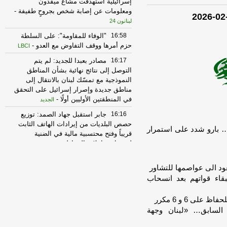
إسرائيليّة استهدفت مشاع ميفدون
ومعلومات عن إصابة شخص بجروحٍ طفيفة
-
لبنانون 24
16:58
"الوفاء للمقاومة": على السلطة
حزم أمرها ووقف التفاوض مع العدو
-
LBCI
16:17
مصادر بعبدا للجديد: لم يتم
التوصل إلى نتائج نهائية بشأن المناطق
النموذجية مع تمسّك لبنان بالانتقال إلى
مناطق جديدة وإصرار إسرائيل على التحقق
في المنطقتين الأوليين أولًا
-
الجديد
16:16
جابر استقبل جهاد الصمد: توزيع
حصص البلديات من إيرادات الهاتف الثابت
ت… بارو شدد على استمرار
قريباً وفتح محتسبية مالية في الضنية
لتسهيل معاملات المواطنين
-
LBCI
15:27
الوكالة الوطنية للاعلام: تحليق
ود الى عواصمها للتشاور
لمسيرات إسرائيلية في اجواء صور
ومحيطها وغارة على المنصوري تزامنت مع
قاء قواتهم بعد انسحاب
عملية تفجير
-
أل بي سي أي
15:21
نقابة مستوردي المواد الغذائية:
السابق… «لبنان وجهة
الأسعار مستقرّة رغم ضغوط الشحن
العالمية
-
إرتكاز نيوز