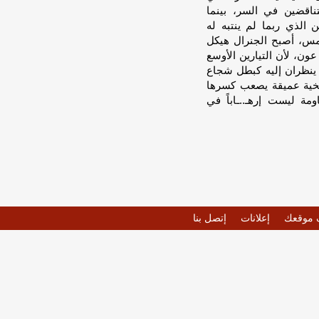
ناقضين في السر، بينما
كن الذي ربما لم ينتبه له
 أمس، أصبح الجنرال هيكل
عون، لأن التيارين الأوسع
ا ينظران إليه كبطل شجاع
ريخية عميقة يصعب كسرها
مة ليست إرهـ..ـاباً في
موقعك
إعلانات
إتصل بنا